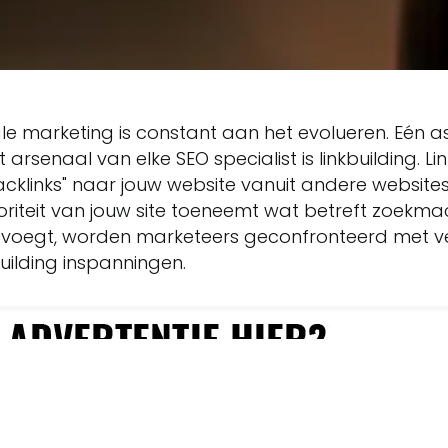
le marketing is constant aan het evolueren. Eén 
et arsenaal van elke SEO specialist is linkbuilding. Li
backlinks" naar jouw website vanuit andere websit
riteit van jouw site toeneemt wat betreft zoekma
evoegt, worden marketeers geconfronteerd met ve
building inspanningen.
atieve en relevante websites