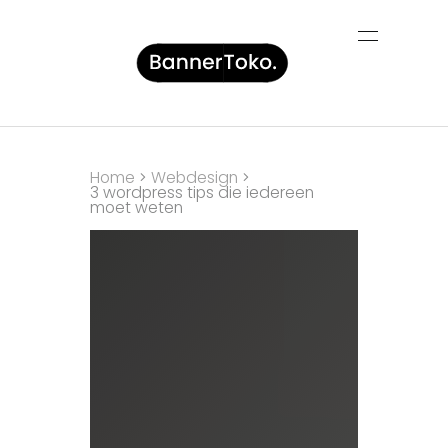
Home
Webdesign
3 wordpress tips die iedereen
moet weten