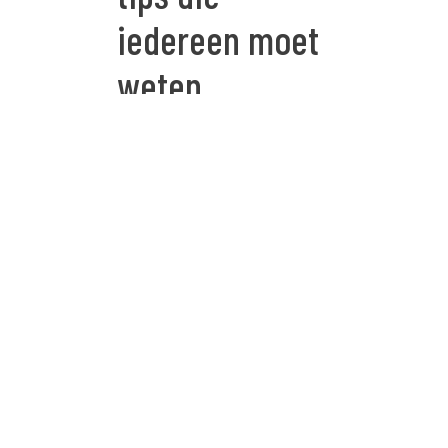
iedereen moet
weten
Het maken van een
WordPress website is
niet zo moeilijk. Het is
het meest gebruikte
Content Management
Systeem ter wereld
omdat het zo
gebruiksvriendelijk is.
Toch zijn er wel een
aantal dingen die je
moet weten voordat je
aan de slag gaat met