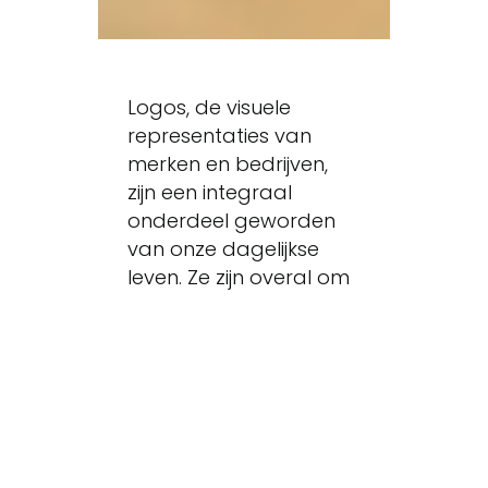
Logos, de visuele
representaties van
merken en bedrijven,
zijn een integraal
onderdeel geworden
van onze dagelijkse
leven. Ze zijn overal om
ons heen, van de
producten die we
kopen tot de apps op
onze smartphones.
Maar wat is een logo
eigenlijk, en hoe is de rol
ervan in de loop der